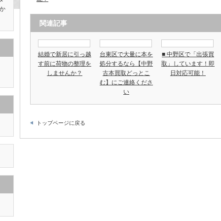
か
関連記事
結婚で新居に引っ越
台東区で大量に本を
■ 中野区で「出張買
す前に荷物の整理を
処分するなら【中野
取」しています！即
しませんか？
古本買取どっとこ
日対応可能！
む】にご連絡くださ
い
トップページに戻る