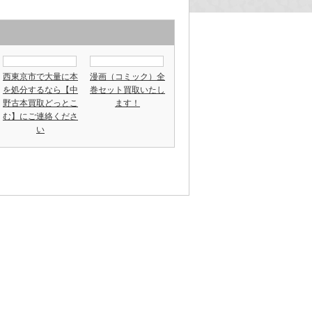
西東京市で大量に本
漫画（コミック）全
を処分するなら【中
巻セット買取いたし
野古本買取どっとこ
ます！
む】にご連絡くださ
い