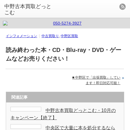
中野古本買取どっと
こむ
インフォメーション
中古買取り
,
中野区買取
読み終わった本・CD・Blu-ray・DVD・ゲー
ムなどお売りください！
■ 中野区で「出張買取」してい
ます！即日対応可能！
関連記事
中野古本買取どっとこむ・10月の
キャンペーン【終了】
中央区で大量に本を処分するなら