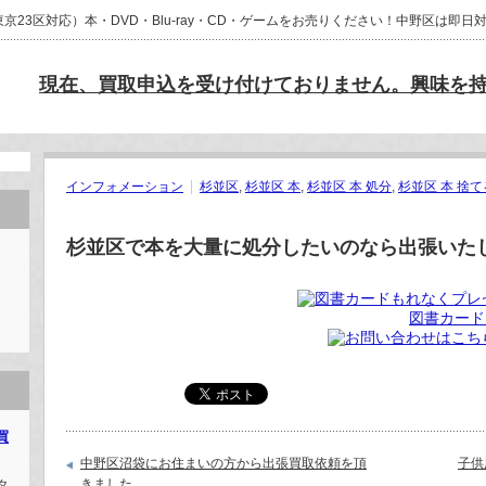
23区対応）本・DVD・Blu-ray・CD・ゲームをお売りください！中野区は即
現在、買取申込を受け付けておりません。興味を
インフォメーション
杉並区
,
杉並区 本
,
杉並区 本 処分
,
杉並区 本 捨て
杉並区で本を大量に処分したいのなら出張いた
図書カード
買
中野区沼袋にお住まいの方から出張買取依頼を頂
子供
きました
タ