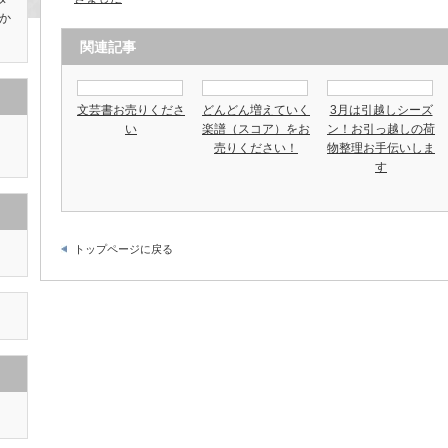
か
関連記事
文芸書お売りくださ
どんどん増えていく
3月は引越しシーズ
い
楽譜（スコア）をお
ン！お引っ越しの荷
売りください！
物整理お手伝いしま
す
トップページに戻る