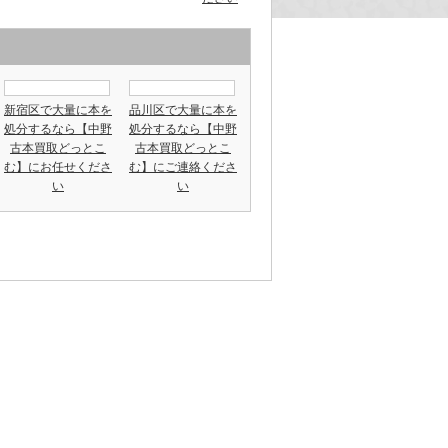
新宿区で大量に本を
品川区で大量に本を
処分するなら【中野
処分するなら【中野
古本買取どっとこ
古本買取どっとこ
む】にお任せくださ
む】にご連絡くださ
い
い