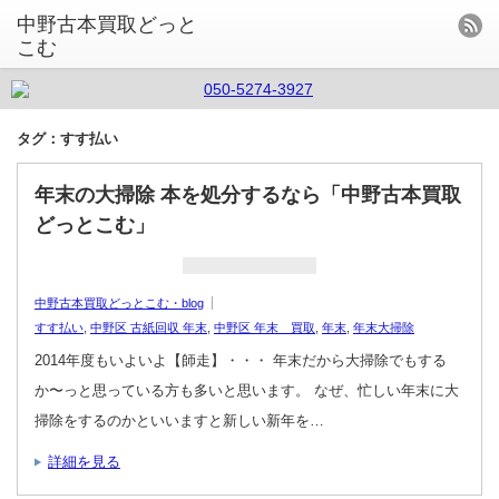
中野古本買取どっと
こむ
タグ：すす払い
年末の大掃除 本を処分するなら「中野古本買取
どっとこむ」
中野古本買取どっとこむ・blog
すす払い
,
中野区 古紙回収 年末
,
中野区 年末 買取
,
年末
,
年末大掃除
2014年度もいよいよ【師走】・・・ 年末だから大掃除でもする
か〜っと思っている方も多いと思います。 なぜ、忙しい年末に大
掃除をするのかといいますと新しい新年を…
詳細を見る