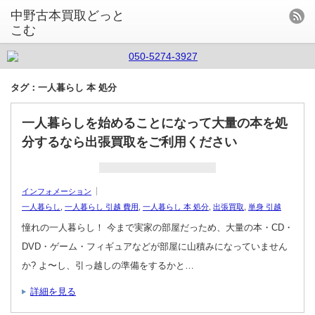
中野古本買取どっと
こむ
タグ：一人暮らし 本 処分
一人暮らしを始めることになって大量の本を処
分するなら出張買取をご利用ください
インフォメーション
一人暮らし
,
一人暮らし 引越 費用
,
一人暮らし 本 処分
,
出張買取
,
単身 引越
憧れの一人暮らし！ 今まで実家の部屋だっため、大量の本・CD・
DVD・ゲーム・フィギュアなどが部屋に山積みになっていません
か? よ〜し、引っ越しの準備をするかと…
詳細を見る