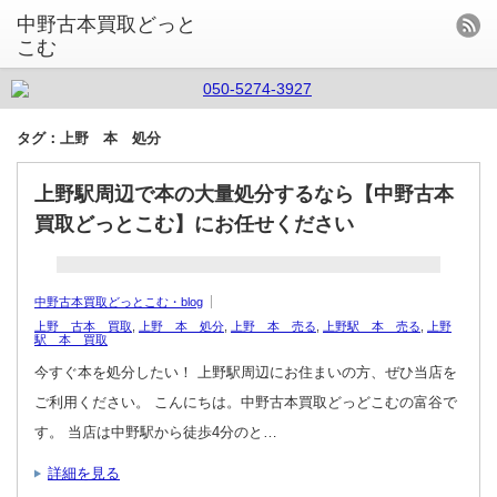
中野古本買取どっと
こむ
タグ：上野 本 処分
上野駅周辺で本の大量処分するなら【中野古本
買取どっとこむ】にお任せください
中野古本買取どっとこむ・blog
上野 古本 買取
,
上野 本 処分
,
上野 本 売る
,
上野駅 本 売る
,
上野
駅 本 買取
今すぐ本を処分したい！ 上野駅周辺にお住まいの方、ぜひ当店を
ご利用ください。 こんにちは。中野古本買取どっどこむの富谷で
す。 当店は中野駅から徒歩4分のと…
詳細を見る