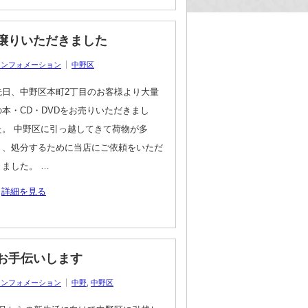
譲りいただきました
インフォメーション
中野区
先日、中野区本町2丁目のお客様より大量
の本・CD・DVDをお売りいただきまし
た。 中野区に引っ越してきて荷物が多
く、処分するために当店にご依頼をいただ
きました。 …
詳細を見る
お手伝いします
インフォメーション
中野
,
中野区