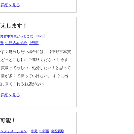
詳細を見る
答えします！
野古本買取どっとこむ・blog
中野
,
中野 古本 処分
,
中野区
今すぐ処分したい場合には、【中野古本買
取どっとこむ】にご連絡ください！ 今す
ぐ買取って欲しい！処分したい！と思って
も量が多くて持っていけない。 すぐに出
張に来てくれるお店がない…
詳細を見る
応可能！
インフォメーション
中野
,
中野区
,
宅配買取