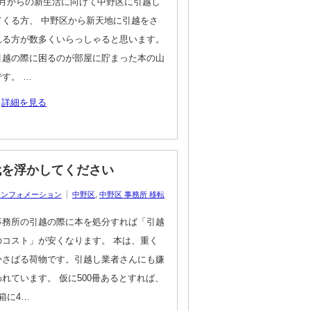
4月からの新生活に向けて中野区に引越し
てくる方、 中野区から新天地に引越をさ
れる方が数多くいらっしゃると思います。
引越の際に困るのが部屋に貯まった本の山
です。 …
詳細を見る
代を浮かしてください
インフォメーション
中野区
,
中野区 事務所 移転
事務所の引越の際に本を処分すれば「引越
のコスト」が安くなります。 本は、重く
かさばる荷物です。引越し業者さんにも嫌
われています。 仮に500冊あるとすれば、
1箱に4…