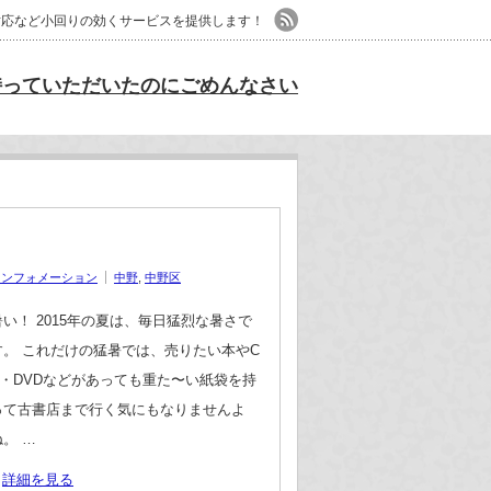
日対応など小回りの効くサービスを提供します！
持っていただいたのにごめんなさい
インフォメーション
中野
,
中野区
暑い！ 2015年の夏は、毎日猛烈な暑さで
す。 これだけの猛暑では、売りたい本やC
D・DVDなどがあっても重た〜い紙袋を持
って古書店まで行く気にもなりませんよ
ね。 …
詳細を見る