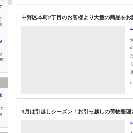
て
中野区本町2丁目のお客様より大量の商品をお
ざ
迅
…
が
は
務
図
て
3月は引越しシーズン！お引っ越しの荷物整理
お