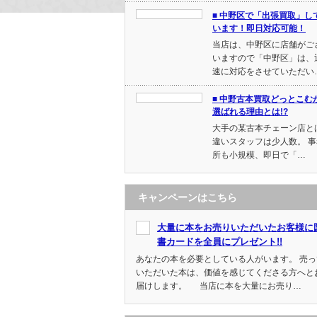
■ 中野区で「出張買取」し
います！即日対応可能！
当店は、中野区に店舗がご
いますので「中野区」は、
速に対応をさせていただい
■ 中野古本買取どっとこむ
選ばれる理由とは!?
大手の某古本チェーン店と
違いスタッフは少人数。 事
所も小規模、即日で「…
キャンペーンはこちら
大量に本をお売りいただいたお客様に
書カードを全員にプレゼント!!
あなたの本を必要としている人がいます。 売っ
いただいた本は、価値を感じてくださる方へと
届けします。 当店に本を大量にお売り…