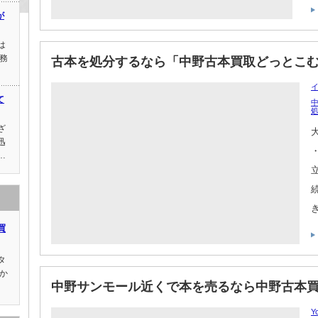
が
は
務
古本を処分するなら「中野古本買取どっとこ
て
ざ
迅
…
買
タ
か
中野サンモール近くで本を売るなら中野古本
Y