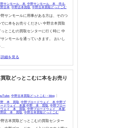
中野サンモール 本
,
中野サンモール 本 売る
,
中野古本
,
中野古本買取
,
中野古本買取どっとこむ
中野サンモールに用事がある方は、そのつ
いでに本をお売りください 中野古本買取
どっとこむの買取センターに行く時に 中
野サンモールを通っていきます。 おいし
そ…
詳細を見る
本買取どっとこむに本をお売り
ouTube
,
中野古本買取どっとこむ・blog
中野 本 買取
,
中野ブロードウェイ 本 中野ブ
ロードウェイ 本屋 中野 本 買取
,
中野ブロー
ドウェイ 本 買取
,
中野ブロードウェイ 本屋
,
中野区 本 買取
,
中野古本買取どっとこむ
中野古本買取どっとこむの買取センター