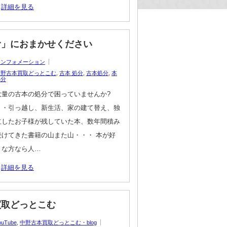
詳細を見る
む」におまかせください
インフォメーション
中野古本買取どっとこむ
,
古本 処分
,
古本処分
,
本
処分
大量の古本の処分で困っていませんか?
・・引っ越し、新生活、家の建て替え、独
立したお子様が残していた本、数年間積み
続けてきた書籍の山また山・・・ 本が好
きな方なら人…
詳細を見る
買取どっとこむ
ouTube
,
中野古本買取どっとこむ・blog