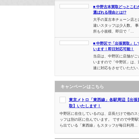
■ 中野古本買取どっとこむ
選ばれる理由とは!?
大手の某古本チェーン店と
違いスタッフは少人数。 事
所も小規模、即日で「…
■ 中野区で「出張買取」し
います！即日対応可能！
当店は、中野区に店舗がご
いますので「中野区」は、
速に対応をさせていただい
キャンペーンはこちら
東京メトロ「東西線」各駅周辺【出張
取】いたします！
中野区に在住しているのは、店長だけで他のス
ッフは別の区に住んでいます。 ですので中野駅
ら出ている「東西線」もスタッフが毎日利用…